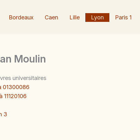
Bordeaux
Caen
Lille
Lyon
Paris 1
ean Moulin
vres universitaires
 à 01300086
à 11120106
n 3