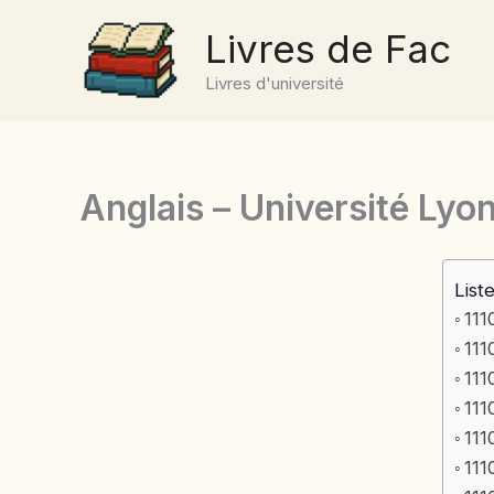
Aller
Livres de Fac
au
contenu
Livres d'université
Anglais – Université Lyo
List
111
111
111
111
111
111