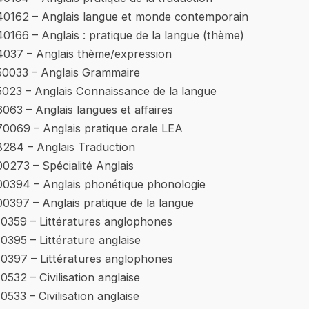
40162 – Anglais langue et monde contemporain
40166 – Anglais : pratique de la langue (thème)
4037 – Anglais thème/expression
50033 – Anglais Grammaire
5023 – Anglais Connaissance de la langue
6063 – Anglais langues et affaires
70069 – Anglais pratique orale LEA
8284 – Anglais Traduction
00273 – Spécialité Anglais
00394 – Anglais phonétique phonologie
00397 – Anglais pratique de la langue
10359 – Littératures anglophones
10395 – Littérature anglaise
10397 – Littératures anglophones
10532 – Civilisation anglaise
10533 – Civilisation anglaise