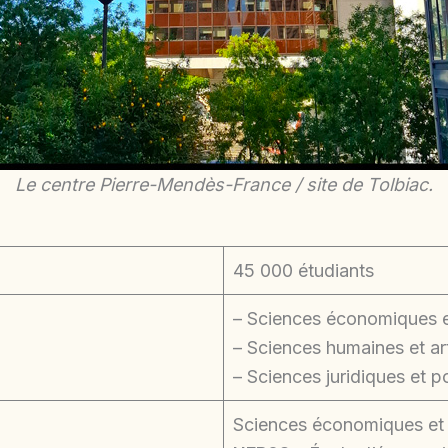
Le centre Pierre-Mendès-France / site de Tolbiac.
45 000 étudiants
– Sciences économiques e
– Sciences humaines et ar
– Sciences juridiques et po
Sciences économiques et 