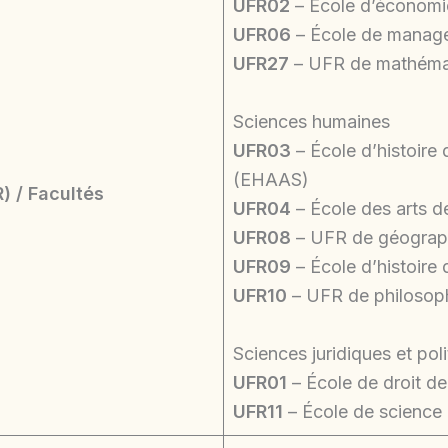
UFR02
– École d’économi
UFR06
– École de manag
UFR27
– UFR de mathémat
Sciences humaines
UFR03
– École d’histoire 
(EHAAS)
) / Facultés
UFR04
– École des arts d
UFR08
– UFR de géographi
UFR09
– École d’histoire
UFR10
– UFR de philosop
Sciences juridiques et pol
UFR01
– École de droit d
UFR11
– École de science 