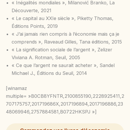
« Inégalités mondiales », Milanović Branko, La
Découverte, 2021
« Le capital au XXIe siècle », Piketty Thomas,
Éditions Points, 2019
« J’ai jamais rien compris à l’économie mais ça je
comprends », Raveaud Gilles, Tana éditions, 2015
« La signification sociale de l’argent », Zelizer
Viviana A. Rotman, Seuil, 2005
« Ce que l’argent ne saurait acheter », Sandel
Michael J., Éditions du Seuil, 2014
[winamaz
multiple= »B0CB8YFNTR,2100855190,2228925411,2
707175757,201719686X,2017196894,2017196886,23
48069946,2757884581,B0722HKSPJ »]